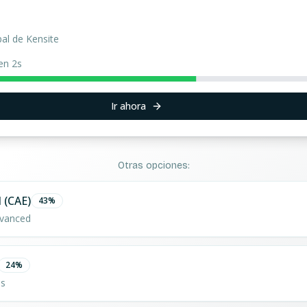
pal de Kensite
en 1s
Ir ahora
Otras opciones:
 (CAE)
43
%
vanced
24
%
os