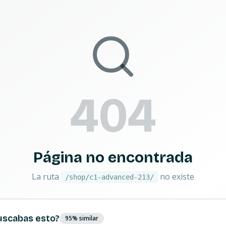
404
Página no encontrada
La ruta
no existe
/shop/c1-advanced-213/
uscabas esto?
95
% similar