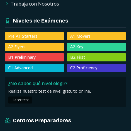
Trabaja con Nosotros
Niveles de Exámenes
Pre A1
Starters
A1
Movers
A2
Flyers
A2
Key
B1
Preliminary
B2
First
C1
Advanced
C2
Proficiency
¿No sabes qué nivel elegir?
Realiza nuestro test de nivel gratuito online.
Hacer test
Centros Preparadores