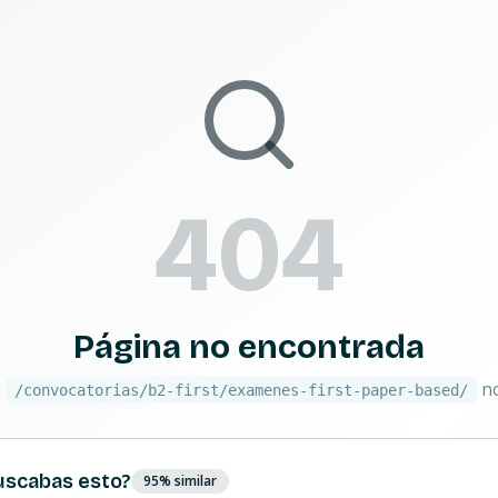
404
Página no encontrada
a
no
/convocatorias/b2-first/examenes-first-paper-based/
uscabas esto?
95
% similar