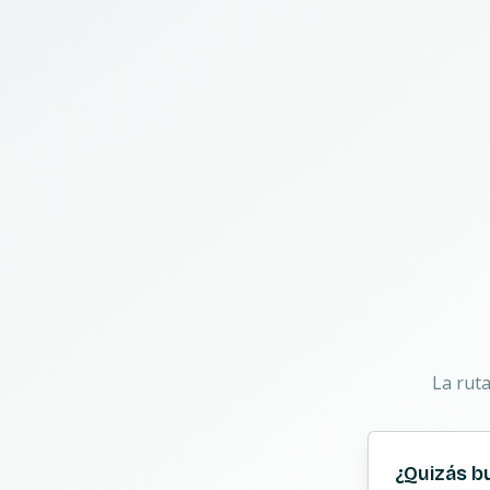
La rut
¿Quizás b