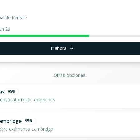
pal de Kensite
en 1s
Ir ahora
Otras opciones:
as
95
%
 convocatorias de exámenes
ambridge
95
%
sobre exámenes Cambridge